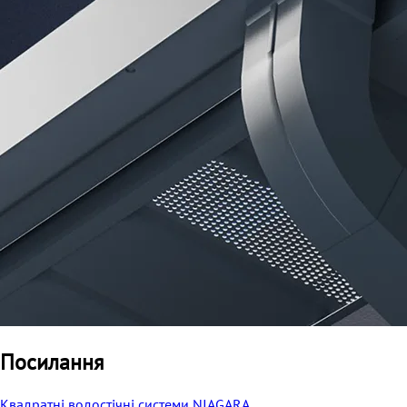
Посилання
Квадратні водостічні системи NIAGARA