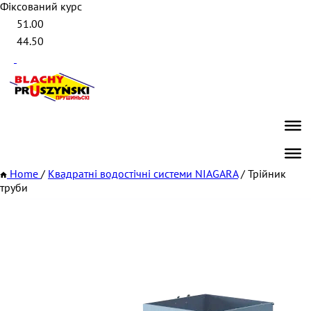
Фіксований курс
51.00
44.50
Home
/
Квадратні водостічні системи NIAGARA
/
Трійник
труби