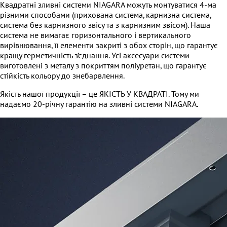
Квадратні зливні системи NIAGARA можуть монтуватися 4-ма
різними способами (прихована система, карнизна система,
система без карнизного звісу та з карнизним звісом). Наша
система не вимагає горизонтального і вертикального
вирівнювання, її елементи закриті з обох сторін, що гарантує
кращу герметичність з’єднання. Усі аксесуари системи
виготовлені з металу з покриттям поліуретан, що гарантує
стійкість кольору до знебарвлення.
Якість нашої продукції – це ЯКІСТЬ У КВАДРАТІ. Тому ми
надаємо 20-річну гарантію на зливні системи NIAGARA.