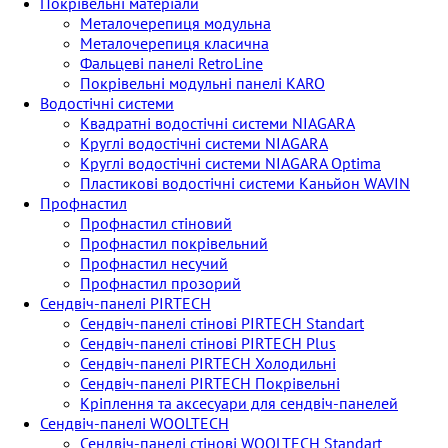
Покрівельні матеріали
Металoчерепиця модульна
Металoчерепиця класична
Фальцеві панелі RetroLine
Покрівельні модульні панелі KARO
Водостічні системи
Квадратні водостічні системи NIAGARA
Круглі водостічні системи NIAGARA
Круглі водостічні системи NIAGARA Optima
Пластикові водостічні системи Каньйон WAVIN
Профнастил
Профнастил стіновий
Профнастил покрівельний
Профнастил несучий
Профнастил прозорий
Сендвіч-панелі PIRTECH
Сендвіч-панелі стінові PIRTECH Standart
Сендвіч-панелі стінові PIRTECH Plus
Сендвіч-панелі PIRTECH Холодильні
Сендвіч-панелі PIRTECH Покрівельні
Кріплення та аксесуари для сендвіч-панелей
Сендвіч-панелі WOOLTECH
Сендвіч-панелі стінові WOOLTECH Standart