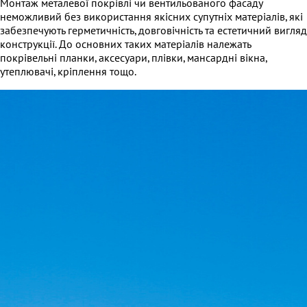
Монтаж металевої покрівлі чи вентильованого фасаду
неможливий без використання якісних супутніх матеріалів, які
забезпечують герметичність, довговічність та естетичний вигляд
конструкції. До основних таких матеріалів належать
покрівельні планки, аксесуари, плівки, мансардні вікна,
утеплювачі, кріплення тощо.