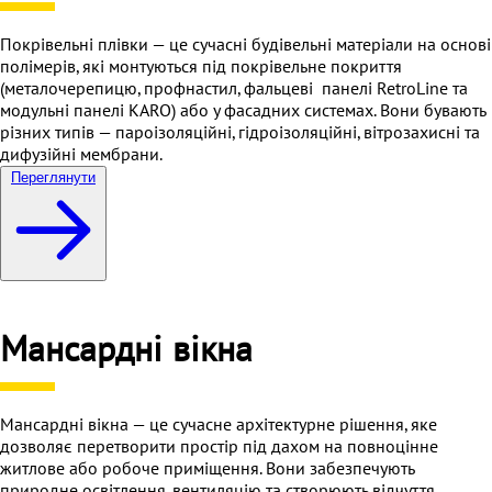
Покрівельні плівки — це сучасні будівельні матеріали на основі
полімерів, які монтуються під покрівельне покриття
(металочерепицю, профнастил, фальцеві панелі RetroLine та
модульні панелі KARO) або у фасадних системах. Вони бувають
різних типів — пароізоляційні, гідроізоляційні, вітрозахисні та
дифузійні мембрани.
Переглянути
Мансардні вікна
Мансардні вікна — це сучасне архітектурне рішення, яке
дозволяє перетворити простір під дахом на повноцінне
житлове або робоче приміщення. Вони забезпечують
природне освітлення, вентиляцію та створюють відчуття