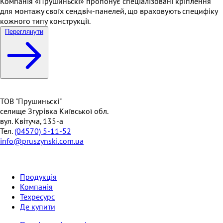
Компанія «Прушиньскі» пропонує спеціалізовані кріплення
для монтажу своїх сендвіч-панелей, що враховують специфіку
кожного типу конструкції.
Переглянути
ТОВ "Прушиньскі"
селище Згурівка Київської обл.
вул. Квітуча, 135-а
Тел.
(04570) 5-11-52
info@pruszynski.com.ua
Продукція
Компанія
Техресурс
Де купити