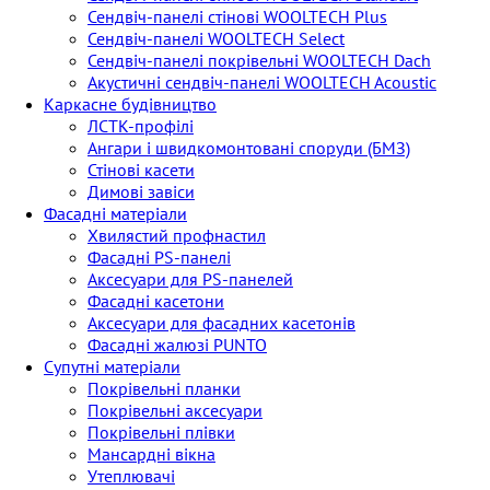
Сендвіч-панелі стінові WOOLTECH Plus
Сендвіч-панелі WOOLTECH Select
Сендвіч-панелі покрівельні WOOLTECH Dach
Акустичні сендвіч-панелі WOOLTECH Acoustic
Каркасне будівництво
ЛСТК-профілі
Ангари і швидкомонтовані споруди (БМЗ)
Стінові касети
Димові завіси
Фасадні матеріали
Хвилястий профнастил
Фасадні PS-панелі
Аксесуари для PS-панелей
Фасадні касетони
Аксесуари для фасадних касетонів
Фасадні жалюзі PUNTO
Супутні матеріали
Покрівельні планки
Покрівельні аксесуари
Покрівельні плівки
Мансардні вікна
Утеплювачі