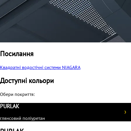
Посилання
Квадратні водостічні системи NIAGARA
Доступні кольори
Обери покриття:
PURLAK
глянсовий поліуретан