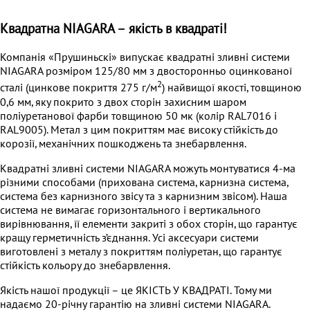
Квадратна NIAGARA – якість в квадраті!
Компанія «Прушиньскі» випускає квадратні зливні системи
NIAGARA розміром 125/80 мм з двосторонньо оцинкованої
2
сталі (цинкове покриття 275 г/м
) найвищої якості, товщиною
0,6 мм, яку покрито з двох сторін захисним шаром
поліуретанової фарби товщиною 50 мк (колір RAL7016 i
RAL9005). Метал з цим покриттям має високу стійкість до
корозії, механічних пошкоджень та знебарвлення.
Квадратні зливні системи NIAGARA можуть монтуватися 4-ма
різними способами (прихована система, карнизна система,
система без карнизного звісу та з карнизним звісом). Наша
система не вимагає горизонтального і вертикального
вирівнювання, її елементи закриті з обох сторін, що гарантує
кращу герметичність з’єднання. Усі аксесуари системи
виготовлені з металу з покриттям поліуретан, що гарантує
стійкість кольору до знебарвлення.
Якість нашої продукції – це ЯКІСТЬ У КВАДРАТІ. Тому ми
надаємо 20-річну гарантію на зливні системи NIAGARA.