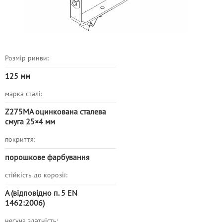
Розмір ринви:
125 мм
марка сталі:
Z275MA оцинкована сталева
смуга 25×4 мм
покриття:
порошкове фарбування
стійкість до корозії:
A (відповідно п. 5 EN
1462:2006)
несуча здатність: