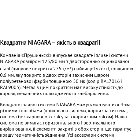
Квадратна NIAGARA – якість в квадраті!
Компанія «Прушиньскі» випускає квадратні зливні системи
NIAGARA розміром 125/80 мм з двосторонньо оцинкованої
2
сталі (цинкове покриття 275 г/м
) найвищої якості, товщиною
0,6 мм, яку покрито з двох сторін захисним шаром
поліуретанової фарби товщиною 50 мк (колір RAL7016 i
RAL9005). Метал з цим покриттям має високу стійкість до
корозії, механічних пошкоджень та знебарвлення.
Квадратні зливні системи NIAGARA можуть монтуватися 4-ма
різними способами (прихована система, карнизна система,
система без карнизного звісу та з карнизним звісом). Наша
система не вимагає горизонтального і вертикального
вирівнювання, її елементи закриті з обох сторін, що гарантує
кращу герметичність з’єднання. Усі аксесуари системи