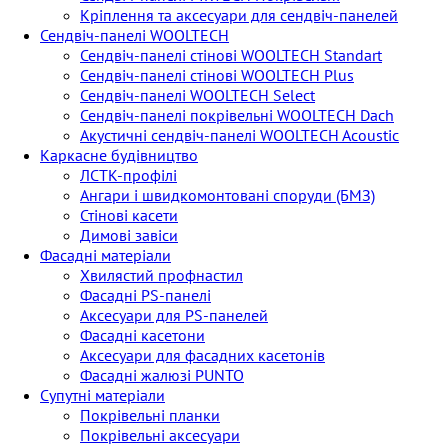
Кріплення та аксесуари для сендвіч-панелей
Сендвіч-панелі WOOLTECH
Сендвіч-панелі стінові WOOLTECH Standart
Сендвіч-панелі стінові WOOLTECH Plus
Сендвіч-панелі WOOLTECH Select
Сендвіч-панелі покрівельні WOOLTECH Dach
Акустичні сендвіч-панелі WOOLTECH Acoustic
Каркасне будівництво
ЛСТК-профілі
Ангари і швидкомонтовані споруди (БМЗ)
Стінові касети
Димові завіси
Фасадні матеріали
Хвилястий профнастил
Фасадні PS-панелі
Аксесуари для PS-панелей
Фасадні касетони
Аксесуари для фасадних касетонів
Фасадні жалюзі PUNTO
Супутні матеріали
Покрівельні планки
Покрівельні аксесуари