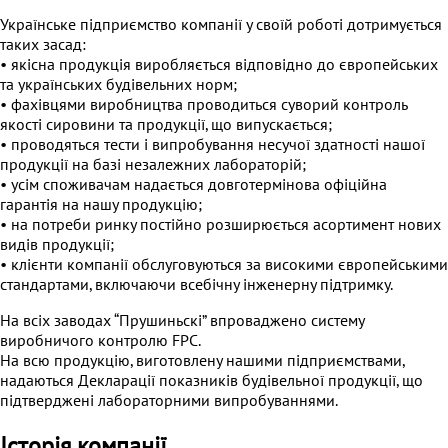
Українське підприємство компанії у своїй роботі дотримується
таких засад:
• якісна продукція виробляється відповідно до європейських
та українських будівельних норм;
• фахівцями виробництва проводиться суворий контроль
якості сировини та продукції, що випускається;
• проводяться тести і випробування несучої здатності нашої
продукції на базі незалежних лабораторій;
• усім споживачам надається довготермінова офіційна
гарантія на нашу продукцію;
• на потреби ринку постійно розширюється асортимент нових
видів продукції;
• клієнти компанії обслуговуються за високими європейськими
стандартами, включаючи всебічну інженерну підтримку.
На всіх заводах “Прушиньскі” впроваджено систему
виробничого контролю FPC.
На всю продукцію, виготовлену нашими підприємствами,
надаються Декларації показників будівельної продукції, що
підтверджені лабораторними випробуваннями.
Історія компанії