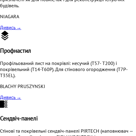
будівель.
NIAGARA
Дивись
→
Профнастил
Профільований лист на покрівлі: несучий (T57- T200) і
покрівельний (Т14-Т60P). Для стінового огородження (Т7P-
Т35ЕL).
BLACHY PRUSZYNSKI
Дивись
→
Сендвіч-панелі
Стінові та покрівельні сендвіч-панелі PIRTECH (наповнювач —