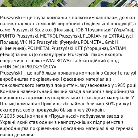
Pruszyński – це група компаній з польським капіталом, до якої
належать кілька компаній-виробників будівельної продукції, а
саме Pruszyński Sp. z o.o. (Польща), ТОВ "Прушиньскі" (Україна),
PUNTO Pruszyński, METKOL Pruszyński, FLORIAN та EXTRAL (усі —
Польща), VIKING Pruszyński (Румунія), POLMETAL GmbH
(Німеччина), POLMETAL Pruszyński KFT (Угорщина), SATJAM
(Чехія) та інші. До складу Групи Pruszyński також входять
енергетична спілка «WIATROWA» та Благодійний фонд
«FUNDACJA PRUSZYŃSCY».
Pruszyński – це найбільша приватна компанія в Європі в галузі
виробництва покрівельних і фасадних матеріалів з
тонколистового металу з покриттям, яку засновано у 1985 році.
Компанії належить найбільший завод в Європі з виробництва
широкого асортименту покрівельних і фасадних матеріалів. У
Польщі компанія «Прушиньскі» займає близько 30% ринку і
експортує свою продукцію більш ніж у 20 країн.
У 2005 році компанія «Прушиньскі» побудувала завод в
Україні, який став одним з найпотужніших підприємств з
виробництва покрівельних і фасадних матеріалів на теренах
нашої держави.