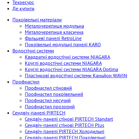
Техресурс
Де купити
Покрівельні матеріали
Металoчерепиця модульна
Металoчерепиця класична
Фальцеві панелі RetroLine
Покрівельні модульні панелі KARO
Водостічні системи
Квадратні водостічні системи NIAGARA
Круглі водостічні системи NIAGARA
Круглі водостічні системи NIAGARA Optima
Пластикові водостічні системи Каньйон WAVIN
Профнастил
Профнастил стіновий
Профнастил покрівельний
Профнастил несучий
Профнастил прозорий
Сендвіч-панелі PIRTECH
Сендвіч-панелі стінові PIRTECH Standart
Сендвіч-панелі стінові PIRTECH Plus
Сендвіч-панелі PIRTECH Холодильні
Сендвіч-панелі PIRTECH Покрівельні