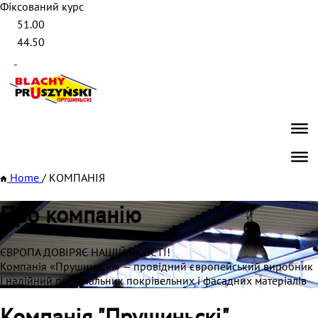
Фіксований курс
51.00
44.50
Home
/
КОМПАНІЯ
Про компанію
ЄВРОПА ДОВІРЯЄ НАШІЙ ЯКОСТІ!
Компанія «Прушиньскі» — провідний європейський виробник
і надійний постачальник покрівельних і фасадних матеріалів