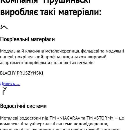
Компанія "Прушиньскі"
виробляє такі матеріали:
Покрівельні матеріали
Модульна й класична металочерепиця, фальцеві та модульні
панелі, покрівельний профнастил, а також широкий
асортимент покрівельних планок і аксесуарів.
BLACHY PRUSZYNSKI
Дивись
→
Водостічні системи
Металеві водостоки під ТМ «NIAGARA» та ТМ «STORM» — це
комплексні та універсальні системи водовідведення,
призначені як для нових, так і для реконструкції існуючих