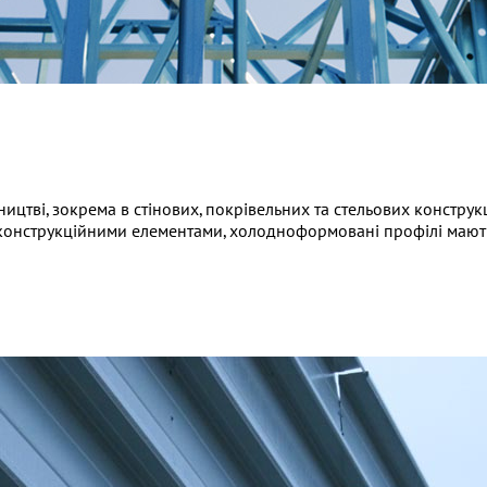
ицтві, зокрема в стінових, покрівельних та стельових констру
нструкційними елементами, холодноформовані профілі мають ме