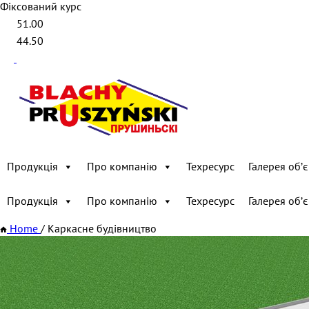
Фіксований курс
51.00
44.50
Продукція
Про компанію
Техресурс
Галерея обʼє
Продукція
Про компанію
Техресурс
Галерея обʼє
Home
/
Каркасне будівництво