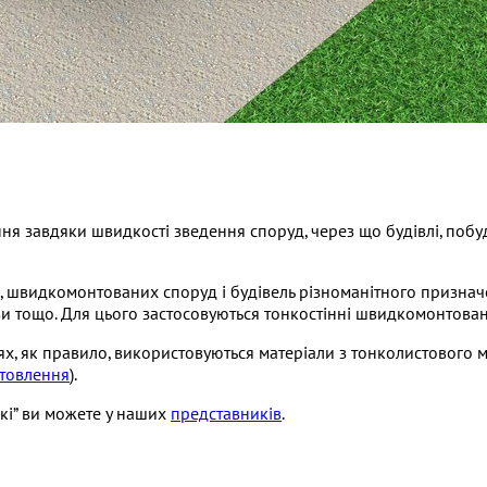
 завдяки швидкості зведення споруд, через що будівлі, побуд
в, швидкомонтованих споруд і будівель різноманітного призначе
ови тощо. Для цього застосовуються тонкостінні швидкомонтован
х, як правило, використовуються матеріали з тонколистового м
отовлення
).
кі” ви можете у наших
представників
.