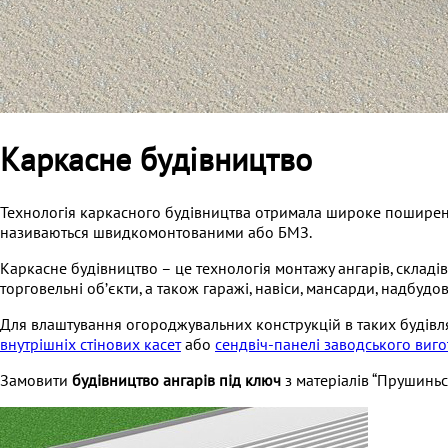
Каркасне будівництво
Технологія каркасного будівництва отримала широке поширення
називаються швидкомонтованими або БМЗ.
Каркасне будівництво – це технологія монтажу ангарів, складі
торговельні обʼєкти, а також гаражі, навіси, мансарди, надбуд
Для влаштування огороджувальних конструкцій в таких будівля
внутрішніх стінових касет
або
сендвіч-панелі заводського виг
Замовити
будівництво ангарів під ключ
з матеріалів “Прушиньс