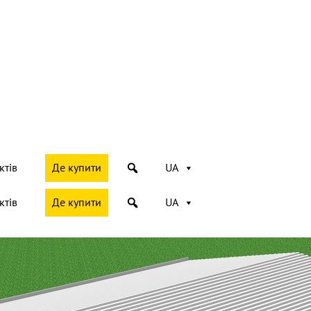
ктів
Де купити
UA
ктів
Де купити
UA