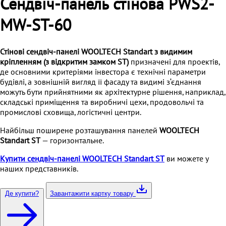
Сендвіч-панель стінова PWS2-
MW-ST-60
Стінові сендвіч-панелі WOOLTECH Standart з видимим
кріпленням (з відкритим замком ST)
призначені для проектів,
де основними критеріями інвестора є технічні параметри
будівлі, а зовнішній вигляд її фасаду та видимі з‘єднання
можуть бути прийнятними як архітектурне рішення, наприклад,
складські приміщення та виробничі цехи, продовольчі та
промислові сховища, логістичні центри.
Найбільш поширене розташування панелей
WOOLTECH
Standart ST
— горизонтальне.
Купити сендвіч-панелі
WOOLTECH Standart ST
ви можете у
наших представників.
Де купити?
Завантажити картку товару