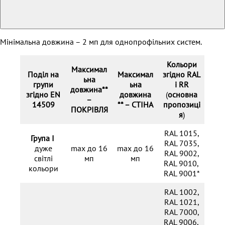
Мінімальна довжина – 2 мп для однопрофільних систем.
Кольори
Максимал
Поділ на
Максимал
згідно RAL
ьна
групи
ьна
i RR
довжина**
згідно
EN
довжина
(
основна
–
14509
** –
СТІНА
пропозиці
ПОКРІВЛЯ
я
)
RAL 1015,
Група I
RAL 7035,
дуже
max до 16
max до 16
RAL 9002,
світлі
мп
мп
RAL 9010,
кольори
RAL 9001*
RAL 1002,
RAL 1021,
RAL 7000,
RAL 9006,