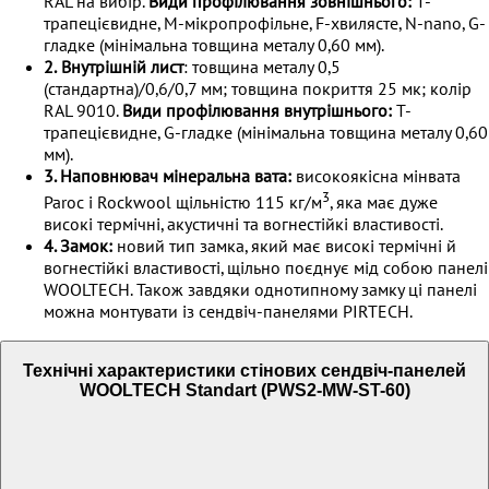
RAL на вибір.
Види профілювання зовнішнього:
Т-
трапецієвидне, М-мікропрофільне, F-хвилясте, N-nano, G-
гладке (мінімальна товщина металу 0,60 мм).
2.
Внутрішній лист
: товщина металу 0,5
(стандартна)/0,6/0,7 мм; товщина покриття 25 мк; колір
RAL 9010.
Види профілювання внутрішнього:
Т-
трапецієвидне, G-гладке (мінімальна товщина металу 0,60
мм).
3. Наповнювач мінеральна вата:
високоякісна мінвата
3
Paroc і Rockwool щільністю 115 кг/м
, яка має дуже
високі термічні, акустичні та вогнестійкі властивості.
4. Замок:
новий тип замка, який має високі термічні й
вогнестійкі властивості, щільно поєднує мід собою панелі
WOOLTECH. Також завдяки однотипному замку ці панелі
можна монтувати із сендвіч-панелями PIRTECH.
Технічні характеристики стінових сендвіч-панелей
WOOLTECH Standart (PWS2-MW-ST-60)