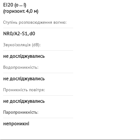
EI20 (o↔i)
(
горизонт.
4,0 м)
Ступінь розповсюдження вогню:
NR0/A2-S1, d0
Звукоізоляція (dB):
не досліджувались
Водопроникність:
не досліджувались
Проникність повітря:
не досліджувались
Паропроникність
:
непроникні