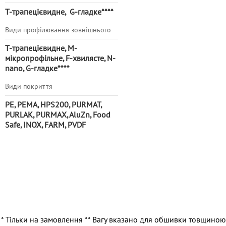
Т-трапецієвидне, G-гладке****
Види профілювання зовнішнього
Т-трапецієвидне, М-
мікропрофільне, F-хвилясте, N-
nano, G-гладке***
*
Види покриття
PE, PEMA, HPS200, PURMAT,
PURLAK, PURMAX, AluZn, Food
Safe, INOX, FARM, PVDF
* Тільки на замовлення ** Вагу вказано для обшивки товщиною