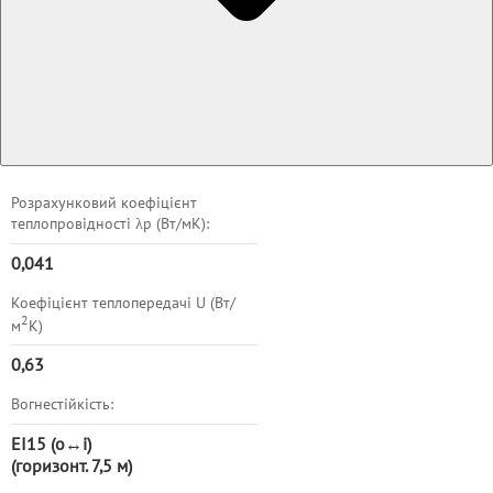
Розрахунковий коефіцієнт
теплопровідності λр (Вт/мK):
0,041
Коефіцієнт теплопередачі U (Вт/
2
м
K)
0,63
Вогнестійкість:
EI15 (o↔i)
(горизонт. 7,5 м)