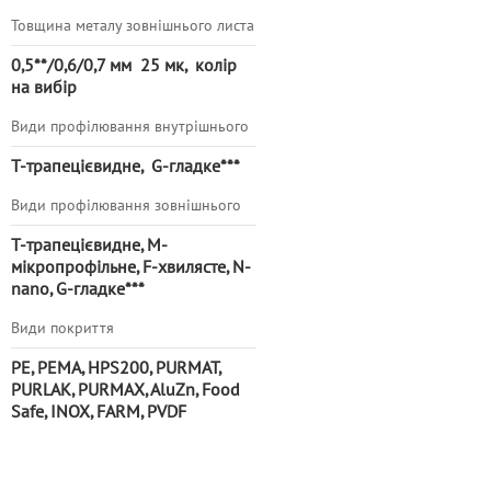
Товщина металу зовнішнього листа
0,5**/0,6/0,7 мм 25 мк, колір
на вибір
Види профілювання внутрішнього
Т-трапецієвидне, G-гладке***
Види профілювання зовнішнього
Т-трапецієвидне, М-
мікропрофільне, F-хвилясте, N-
nano, G-гладке***
Види покриття
PE, PEMA, HPS200, PURMAT,
PURLAK, PURMAX, AluZn, Food
Safe, INOX, FARM, PVDF