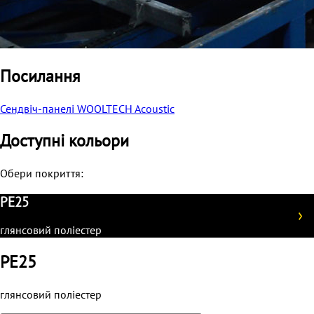
Посилання
Сендвіч-панелі WOOLTECH Acoustic
Доступні кольори
Обери покриття:
PE25
глянсовий поліестер
PE25
глянсовий поліестер