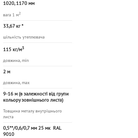
1020, 1170 мм
2
вага 1 м
33,67
кг *
шільність утеплювача
3
115 кг/м
довжина, min
2 м
довжина, max
9-
16 м (в залежності від групи
кольору зовнішнього листа)
Товщина металу внутрішнього
листа
0,5**/0,6/0,7 мм 25 мк RAL
9010