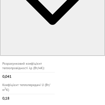
Розрахунковий коефіцієнт
теплопровідності λр (Вт/мK):
0,041
Коефіцієнт теплопередачі U (Вт/
2
м
K)
0,
18