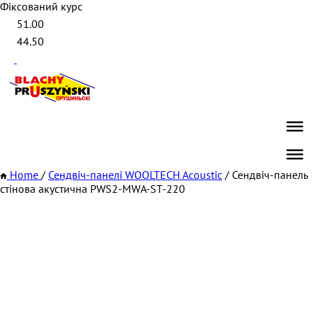
Фіксований курс
51.00
44.50
Home
/
Сендвіч-панелі WOOLTECH Acoustic
/
Сендвіч-панель
стінова акустична PWS2-MWА-ST-220