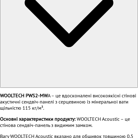
WOOLTECH PWS2-MW
A – це вдосконалені високоякісні стінові
акустичні сендвіч-панелі з серцевиною із мінеральної вати
щільністю 115 кг/м³.
Основні характеристики продукту:
WOOLTECH Acoustic – це
стінова сендвіч-панель з видимим замком.
Вагу WOOLTECH Acoustic вказано для обшивок товщиною 0,5