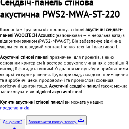
Сендвіч-панель стінова
акустична PWS2-MWА-ST-220
Компанія «Прушиньскі» пропонує стінові
акустичні сендвіч-
панелі WOOLTECH Acoustic
(наповнювач — мінеральна вата) з
відкритим замком (PWS2-MWA-ST). Він забезпечує відмінне
ущільнення, швидкий монтаж і тепло-технічні властивості.
Акустичні стінові панелі
призначені для проектів, в яких
основним критерієм інвестора є звукопоглинання, а зовнішній
вигляд її фасаду та видимі з‘єднання можуть бути прийнятними
як архітектурне рішення. Це, наприклад, складські приміщення
та виробничі цехи, продовольчі та промислові сховища,
логістичні центри тощо.
Акустичні сендвіч-панелі
також можна
застосовувати як
підвісні акустичні стелі
.
Купити акустичні стінові панелі
ви можете у наших
представників
.
Де купити?
Завантажити картку товару