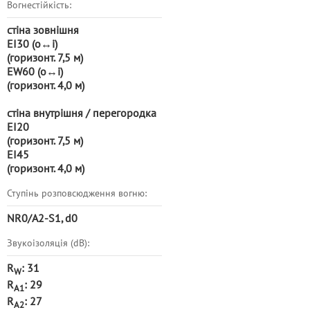
Вогнестійкість:
стіна зовнішня
EI30 (o
↔
i)
(горизонт. 7,5 м)
EW60 (o
↔
i)
(горизонт. 4,0 м)
cтіна внутрішня / перегородка
EI20
(горизонт. 7,5 м)
EI45
(горизонт. 4,0 м)
Ступінь розповсюдження вогню:
NR0/A2-S1, d0
Звукоізоляція (dB):
R
: 31
W
R
: 29
A1
R
: 27
A2