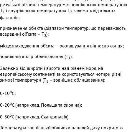
результаті різниці температур між зовнішньою температурою
T
і внутрішньою температурою T
залежать від кількох
1
2
факторів:
призначення об‘єкта (діапазон температур, що переважають
всередині об‘єкта – T
);
2
місцезнаходження об’єкта – розташування відносно сонця;
зовнішній колір облицювання (T
).
1
Залежно від широти і висоти над рівнем моря, на
європейському континенті використовуються чотири різні
зимові температури (T
– зовнішнє облицювання):
1
o
0-10
C;
o
0-20
C (наприклад, Польща та Україна);
o
0-30
C (наприклад, Скандинавія).
Температура зовнішньої обшивки панелей даху, покритого