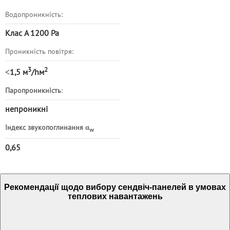
Водопроникність:
Клас A 1200 Pa
Проникність повітря:
3
2
˂
1,5 м
/hм
Паропроникність
:
непроникні
Індекс звукопоглинання α
w
0,65
Рекомендації щодо вибору сендвіч-панелей в умовах
теплових навантажень