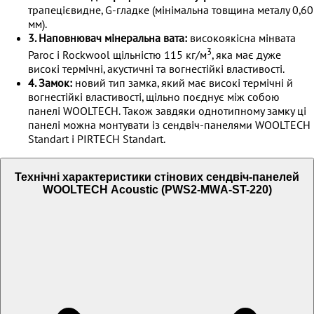
трапецієвидне, G-гладке (мінімальна товщина металу 0,60
мм).
3. Наповнювач мінеральна вата:
високоякісна мінвата
3
Paroc і Rockwool щільністю 115 кг/м
, яка має дуже
високі термічні, акустичні та вогнестійкі властивості.
4. Замок:
новий тип замка, який має високі термічні й
вогнестійкі властивості, щільно поєднує між собою
панелі WOOLTECH. Також завдяки однотипному замку ці
панелі можна монтувати із сендвіч-панелями WOOLTECH
Standart i PIRTECH Standart.
Технічні характеристики стінових сендвіч-панелей
WOOLTECH Acoustic (PWS2-MWА-ST-220)