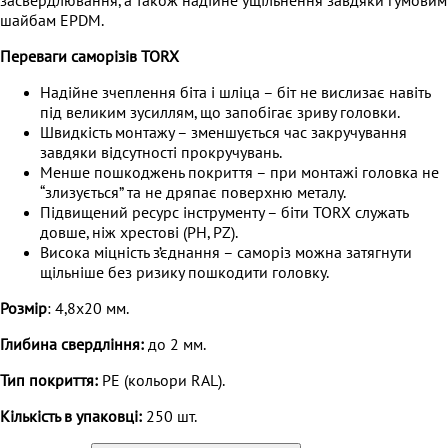
засвердлювання, а також надійне ущільнення завдяки гумовим
шайбам EPDM.
Переваги саморізів TORX
Надійне зчеплення біта і шліца – біт не вислизає навіть
під великим зусиллям, що запобігає зриву головки.
Швидкість монтажу – зменшується час закручування
завдяки відсутності прокручувань.
Менше пошкоджень покриття – при монтажі головка не
“злизується” та не дряпає поверхню металу.
Підвищений ресурс інструменту – біти TORX служать
довше, ніж хрестові (PH, PZ).
Висока міцність з’єднання – саморіз можна затягнути
щільніше без ризику пошкодити головку.
Розмір
: 4,8х20 мм.
Глибина свердління:
до 2 мм.
Тип покриття:
PE (кольори RAL).
Кількість в упаковці:
250 шт.