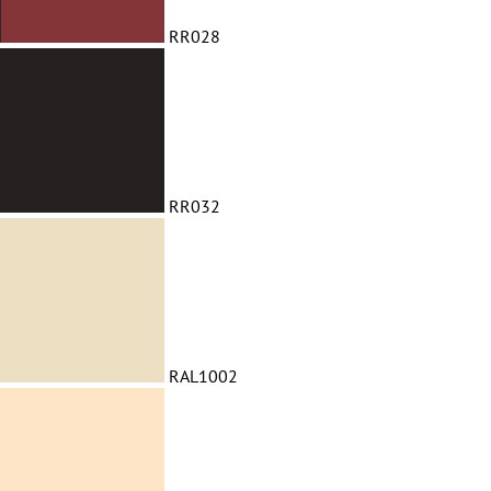
RR028
RR032
RAL1002