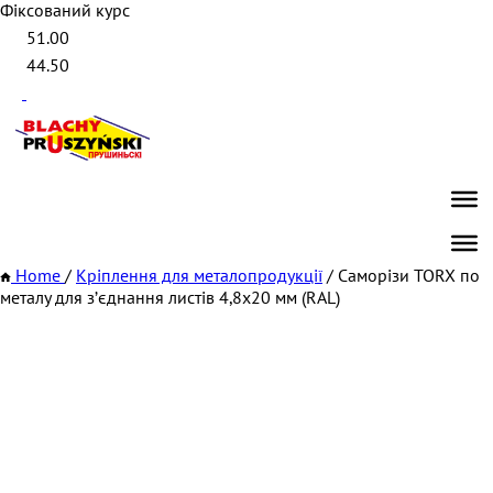
Фіксований курс
51.00
44.50
Home
/
Кріплення для металопродукції
/
Саморізи TORX по
металу для зʼєднання листів 4,8х20 мм (RAL)