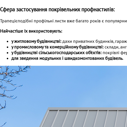
Сфера застосування покрівельних профнастилів:
Трапецієподібні профільні листи вже багато років є популярн
Найчастіше їх використовують:
у житловому будівництві:
дахи приватних будинків, гаражів
у промисловому та комерційному будівництві:
склади, анг
у будівництві сільськогосподарських об’єктів:
покрівлі фе
для зведення модульних і швидкомонтованих будівель.