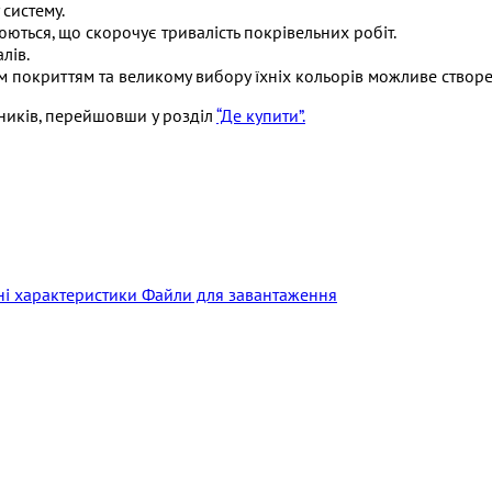
систему.
юються, що скорочує тривалість покрівельних робіт.
лів.
м покриттям та великому вибору їхніх кольорів можливе створ
ників, перейшовши у розділ
“Де купити”.
ні характеристики
Файли для завантаження