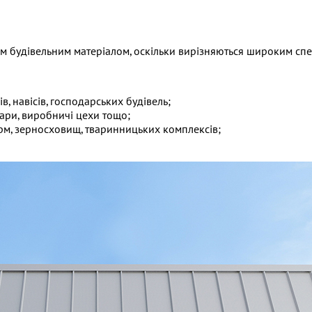
им будівельним матеріалом, оскільки вирізняються широким спе
, навісів, господарських будівель;
ари, виробничі цехи тощо;
рм, зерносховищ, тваринницьких комплексів;