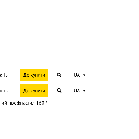
ктів
Де купити
UA
ктів
Де купити
UA
ний профнастил Т60P