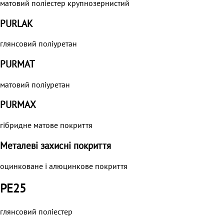
матовий поліестер крупнозернистий
PURLAK
глянсовий поліуретан
PURMAT
матовий поліуретан
PURMAХ
гібридне матове покриття
Металеві захисні покриття
оцинковане і алюцинкове покриття
PE25
глянсовий поліестер