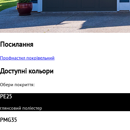
Посилання
Профнастил покрівельний
Доступні кольори
Обери покриття:
PE25
глянсовий поліестер
PMG35