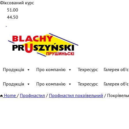
Фіксований курс
51.00
44.50
Продукція
Про компанію
Техресурс
Галерея обʼє
Продукція
Про компанію
Техресурс
Галерея обʼє
Home
/
Профнастил
/
Профнастил покрівельний
/
Покрівель