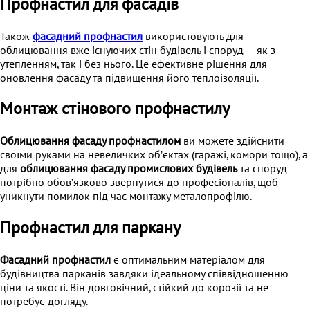
Профнастил для фасадів
Також
фасадний профнастил
використовують для
облицювання вже існуючих стін будівель і споруд — як з
утепленням, так і без нього. Це ефективне рішення для
оновлення фасаду та підвищення його теплоізоляції.
Монтаж стінового профнастилу
Облицювання фасаду профнастилом
ви можете здійснити
своїми руками на невеличких обʼєктах (гаражі, комори тощо), а
для
облицювання фасаду промислових будівель
та споруд
потрібно обовʼязково звернутися до професіоналів, щоб
уникнути помилок під час монтажу металопрофілю.
Профнастил для паркану
Фасадний профнастил
є оптимальним матеріалом для
будівництва парканів завдяки ідеальному співвідношенню
ціни та якості. Він довговічний, стійкий до корозії та не
потребує догляду.