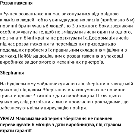
Розвантаження
«Ручне» розвантаження має виконуватися відповідною
кількістю людей, тобто у випадку довгих листів (приблизно 6 м)
повинні брати участь 6 людей, по 3 з кожного боку, звертаючи
особливу увагу на те, щоб не зміщувати листи один на одного,
не згинати бічні краї та не розтягувати їх. Деформація листів
під час розвантаження та переміщення призводить до
подальших проблем з їх правильним складанням (щілини в
замках). Найбільш доцільним є розвантаження в упаковці
виробника за допомогою механічних пристроїв.
Зберігання
На будівельному майданчику листи слід зберігати в заводській
упаковці під дахом. Зберігання в таких умовах не повинно
тривати довше 3 тижнів з дати виробництва. Після цього
упаковку слід розрізати, а листи прокласти прокладками, що
забезпечують вільну циркуляцію повітря.
УВАГА! Максимальний термін зберігання не повинен
перевищувати 6 місяців з дати виробництва, під страхом
втрати гарантії.