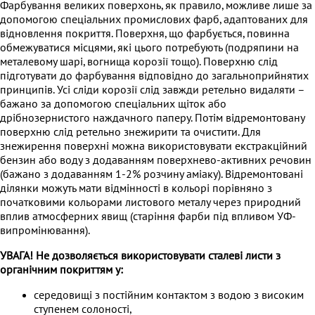
Фарбування великих поверхонь, як правило, можливе лише за
допомогою спеціальних промислових фарб, адаптованих для
відновлення покриття. Поверхня, що фарбується, повинна
обмежуватися місцями, які цього потребують (подряпини на
металевому шарі, вогнища корозії тощо). Поверхню слід
підготувати до фарбування відповідно до загальноприйнятих
принципів. Усі сліди корозії слід завжди ретельно видаляти –
бажано за допомогою спеціальних щіток або
дрібнозернистого наждачного паперу. Потім відремонтовану
поверхню слід ретельно знежирити та очистити. Для
знежирення поверхні можна використовувати екстракційний
бензин або воду з додаванням поверхнево-активних речовин
(бажано з додаванням 1-2% розчину аміаку). Відремонтовані
ділянки можуть мати відмінності в кольорі порівняно з
початковими кольорами листового металу через природний
вплив атмосферних явищ (старіння фарби під впливом УФ-
випромінювання).
УВАГА! Не дозволяється використовувати сталеві листи з
органічним покриттям у:
середовищі з постійним контактом з водою з високим
ступенем солоності,