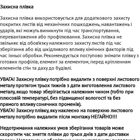
Захисна плівка
Захисна плівка використовується для додаткового захисту
покритих листів від механічних пошкоджень, навантажень і
ударів, які можуть виникнути під час транспортування,
перевантаження або профілювання. Захисна плівка не
звільняє від обов’язку належного захисту листів під час
зберігання або від шкідливого впливу хімічних факторів під
час їхньої обробки. Рекомендується поступово знімати плівку з
готових профілів, елемент за елементом, перед кріпленням
елементів стін та даху до будівлі.
УВАГА! Захисну плівку потрібно видалити з поверхні листового
металу протягом трьох тижнів з дати виготовлення листового
металу, якщо товар зберігається належним чином (тобто при
плюсовій температурі, без підвищеної вологості та без
прямого впливу сонячних променів).
УВАГА!
Захисну плівку
, яку наклеєно на поверхню листового
металу потрібно видалити після монтажу
НЕГАЙНО
!!!
Недотримання належних умов зберігання товарів може
скоротити час зняття плівки до трьох днів з дати доставки