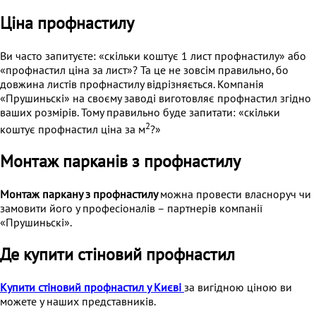
Ціна профнастилу
Ви часто запитуєте: «скільки коштує 1 лист профнастилу» або
«профнастил ціна за лист»? Та це не зовсім правильно, бо
довжина листів профнастилу відрізняється. Компанія
«Прушиньскі» на своєму заводі виготовляє профнастил згідно
ваших розмірів. Тому правильно буде запитати: «скільки
2
коштує профнастил ціна за м
?»
Монтаж парканів з профнастилу
Монтаж паркану з профнастилу
можна провести власноруч чи
замовити його у професіоналів – партнерів компанії
«Прушиньскі».
Де купити стіновий профнастил
Купити стіновий профнастил у Києві
за вигідною ціною ви
можете у наших представників.