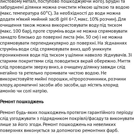
листовому металі, поступово пошкоджуючи його). Брудні та
забруднені ділянки можна очистити м’якою щіткою та водою
(макс. температура 60°C). За необхідності до води можна
додати м’який мийний засіб (pH 6÷7, макс. 10% розчин). Для
очищення також можна використовувати воду під тиском
(макс. 100 бар), проте струмінь води не можна спрямовувати
занадто близько до поверхні листа (мін. 30 см) і не можна
спрямовувати перпендикулярно до поверхні. На з’єднаннях
струмінь води слід спрямовувати вниз, щоб уникнути
проникнення води під тиском у щілини навколо з’єднувачів. Зі
старими покриттями слід поводитися вкрай обережно. Миття
слід проводити зверху вниз, а очищену ділянку завжди слід
негайно та ретельно промивати чистою водою. Не
використовуйте мийні порошки, нітророзчинники, розчини
хлору, ароматичні засоби або засоби, що містять хлорид
амонію чи солі натрію.
Ремонт пошкоджень
Ремонт будь-яких пошкоджень протягом гарантійного періоду
слід узгоджувати з підрядником покрівлі/фасаду та виконувати
лише за його згоди. Ремонт пошкоджень на невеликих
поверхнях виконується за допомогою ремонтних фарб.