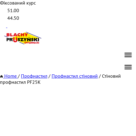
Фіксований курс
51.00
44.50
Home
/
Профнастил
/
Профнастил стіновий
/
Стіновий
профнастил PF25K