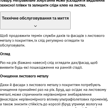
товару.
Неправильне зберігання може ускладнити видалення
захисної плівки та залишити сліди клею на листах.
Технічне обслуговування та миття
Щоб продовжити термін служби дахів та фасадів з листового
металу з покриттям, їх слід регулярно оглядати та
обслуговувати.
Огляд
Раз на рік (бажано навесні) слід оглядати дах/фасад, щоб
виявити будь-які пошкодження на ранній стадії.
Очищення листового металу
Дахи й фасади з листового металу з покриттям потребують
очищення принаймні раз на рік. Бруд, що осідає на листовому
металі, може спричинити нерівномірне знебарвлення
(внаслідок нерівномірного впливу ультрафіолетових променів),
а також знизити стійкість до корозії (бруд утримує вологу на