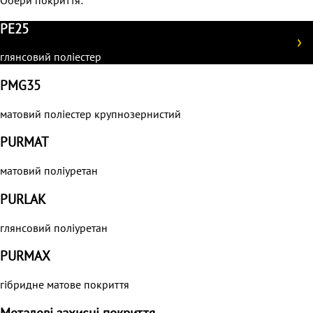
Обери покриття:
PE25
глянсовий поліестер
PMG35
матовий поліестер крупнозернистий
PURMAT
матовий поліуретан
PURLAK
глянсовий поліуретан
PURMAХ
гібридне матове покриття