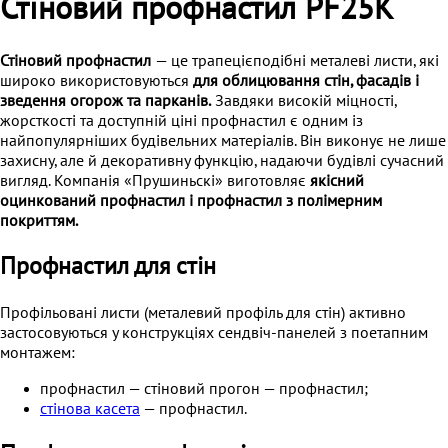
Стіновий профнастил PF25K
Стіновий профнастил
— це трапецієподібні металеві листи, які
широко використовуються
для облицювання стін, фасадів і
зведення огорож та парканів.
Завдяки високій міцності,
жорсткості та доступній ціні профнастил є одним із
найпопулярніших будівельних матеріалів. Він виконує не лише
захисну, але й декоративну функцію, надаючи будівлі сучасний
вигляд. Компанія «Прушиньскі» виготовляє
якісний
оцинкований профнастил і профнастил з полімерним
покриттям.
Профнастил для стін
Профільовані листи (металевий профіль для стін) активно
застосовуються у конструкціях сендвіч-панелей з поетапним
монтажем:
профнастил — стіновий прогон — профнастил;
стінова касета
— профнастил.