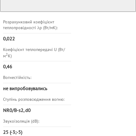
Розрахунковий коефіцієнт
теплопровідності λр (Вт/мK):
0,022
Коефіцієнт теплопередачі U (Вт/
2
м
K)
0,
46
Вогнестійкість:
не випробовувались
Ступінь розповсюдження вогню:
NR0/B-s2, d0
Звукоізоляція (dB):
25 (-3;-5)