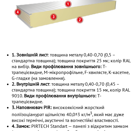
1.
Зовнішній лист
: товщина металу 0,40-0,70 (0,5 –
стандартна товщина); товщина покриття 25 мк; колір RAL
на вибір.
Види профілювання зовнішнього:
Т-
трапецієвидне, М-мікропрофільне, F-хвилясте, К-касетне,
G-гладке (на замовлення).
2.
Внутрішній лист
: товщина металу 0,40-0,70 (0,45 –
стандартна товщина); товщина покриття 15 мк, колір RAL
9010.
Види профілювання внутрішнього:
Т-
трапецієвидне.
3. Наповнювач PIR:
високоякісний жорсткий
3
поліізоціанурат щільністю 40,0±3 кг/м
, який має дуже
високі термічні, акустичні та вогнестійкі властивості.
4. Замок:
PIRTECH Standart — панелі з відкритим замком