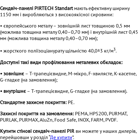
Сендвіч-панелі PIRTECH Standart
мають ефективну ширину
1150 мм і виробляються з високоякісної сировини:
• європейського металу – зовнішній лист товщиною 0,5 мм
(можлива товщина металу 0,40–0,70 мм) і внутрішній лист 0,45
мм (можлива товщина металу 0,40–0,70 мм);
3
• жорсткого поліізоціанурату щільністю 40,0±3 кг/м
.
Доступні такі види профілювання металевих обкладок:
• зовнішнє
– T-трапецієвидне, М-мікро, F-хвилясте, К-касетне,
G-гладке (на замовлення);
• внутрішнє
– Т-трапецієвидне, G-гладке (на замовлення).
Стандартне захисне покриття:
PE.
Захисні покриття на замовлення:
PEMA, HPS200, PURMAT,
PURLAK, PURMAX, AluZn, Food Safe, INOX, FARM, PVDF.
Купити стінові сендвіч-панелі PIR
ви можете у наших дилерів,
перейшовши у розділ “
Де купити
”.