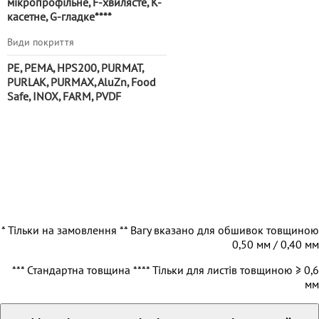
мікропрофільне, F-хвилясте, К-
касетне, G-гладке***
*
Види покриття
PE, PEMA, HPS200, PURMAT,
PURLAK, PURMAX, AluZn, Food
Safe, INOX, FARM, PVDF
* Тільки на замовлення ** Вагу вказано для обшивок товщиною
0,50 мм / 0,40 мм
*** Стандартна товщина **** Тільки для листів товщиною ≥ 0,6
мм