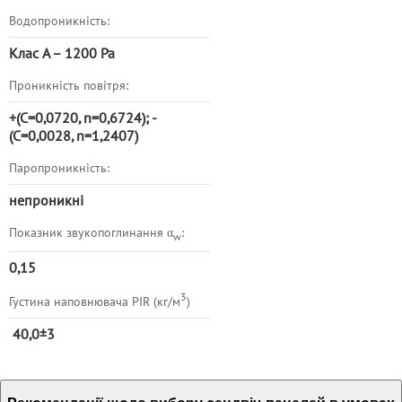
Водопроникність:
Клас A – 1200 Pa
Проникність повітря:
+(C=0,0720, n=0,6724); -
(C=0,0028, n=1,2407)
Паропроникність:
непроникні
Показник звукопоглинання α
:
w
0,15
3
Густина наповнювача PIR (кг/м
)
40,0±3