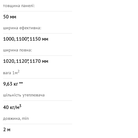
товщина панелі:
50 мм
ширина ефективна:
1000, 1100*, 1150 мм
ширина повна:
1020, 1120*, 1170 мм
2
вага 1м
9,63
кг **
шільність утеплювача
3
40 кг/м
довжина, min
2 м