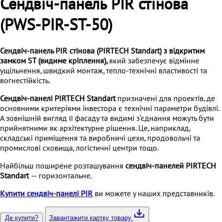
Сендвіч-панель PIR стінова
(PWS-PIR-ST-50)
Сендвіч-панель PIR
стінова
(PIRTECH Standart) з відкритим
замком ST (
видиме кріплення
),
який забезпечує відмінне
ущільнення, швидкий монтаж, тепло-технічні властивості та
вогнестійкість.
Сендвіч-панелі
PIRTECH Standart
призначені для проектів, де
основними критеріями інвестора є технічні параметри будівлі.
А зовнішній вигляд її фасаду та видимі з‘єднання можуть бути
прийнятними як архітектурне рішення. Це, наприклад,
складські приміщення та виробничі цехи, продовольчі та
промислові сховища, логістичні центри тощо.
Найбільш поширене розташування
сендвіч-панелей PIRTECH
Standart
— горизонтальне.
Купити сендвіч-панелі PIR
ви можете у наших представників.
Де купити?
Завантажити картку товару