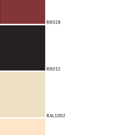
RR028
RR032
RAL1002