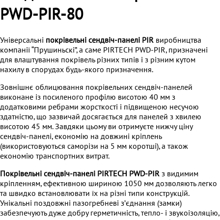
PWD-PIR-80
Універсальні
покрівельні сендвіч-панелі PIR
виробництва
компанії “Прушиньскі”, а саме PIRTECH PWD-PIR, призначені
для влаштування покрівель різних типів і з різним кутом
нахилу в спорудах будь-якого призначення.
Зовнішнє облицювання покрівельних сендвіч-панелей
виконане із посиленого профілю висотою 40 мм з
додатковими ребрами жорсткості і підвищеною несучою
здатністю, що зазвичай досягається для панелей з хвилею
висотою 45 мм. Завдяки цьому ви отримуєте нижчу ціну
сендвіч-панелі, економію на довжині кріплень
(використовуються саморізи на 5 мм коротші), а також
економію транспортних витрат.
Покрівельні сендвіч-панелі PIRTECH PWD-PIR
з видимим
кріпленням, ефективною шириною 1050 мм дозволяють легко
та швидко встановлювати їх на різні типи конструкцій.
Унікальні поздовжні пазогребневі зʼєднання (замки)
забезпечують дуже добру герметичність, тепло- і звукоізоляцію,