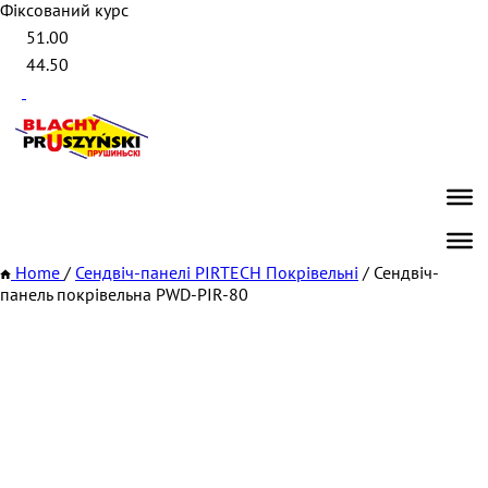
Фіксований курс
51.00
44.50
Home
/
Сендвіч-панелі PIRTECH Покрівельні
/
Сендвіч-
панель покрівельна PWD-PIR-80