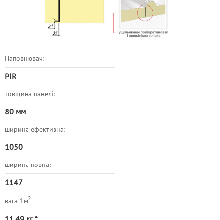
Наповнювач:
PIR
товщина панелі:
80 мм
ширина ефективна:
1050
ширина повна:
1147
2
вага 1м
11,49
кг *