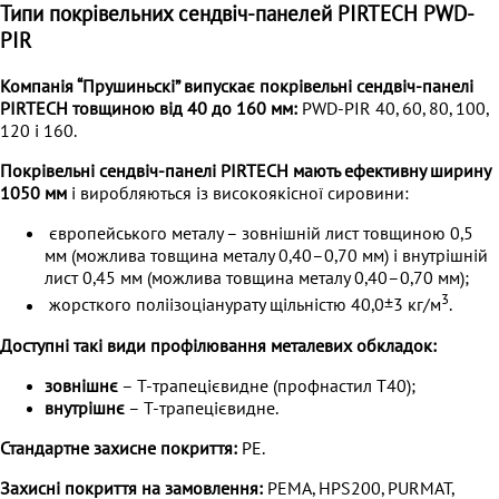
Типи покрівельних сендвіч-панелей PIRTECH PWD-
PIR
Компанія “Прушиньскі” випускає покрівельні сендвіч-панелі
PIRTECH товщиною від 40 до 160 мм:
PWD-PIR 40, 60, 80, 100,
120 і 160.
Покрівельні сендвіч-панелі PIRTECH мають ефективну ширину
1050 мм
і виробляються із високоякісної сировини:
європейського металу – зовнішній лист товщиною 0,5
мм (можлива товщина металу 0,40–0,70 мм) і внутрішній
лист 0,45 мм (можлива товщина металу 0,40–0,70 мм);
3
жорсткого поліізоціанурату щільністю 40,0±3 кг/м
.
Доступні такі види профілювання металевих обкладок:
зовнішнє
– Т-трапецієвидне (профнастил Т40);
внутрішнє
– Т-трапецієвидне.
Стандартне захисне покриття:
PE.
Захисні покриття на замовлення:
PEMA, HPS200, PURMAT,