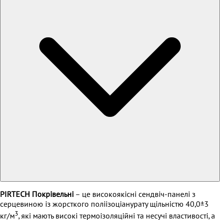
PIRTECH Покрівельні
– це високоякісні сендвіч-панелі з
серцевиною із жорсткого поліізоціанурату щільністю 40,0±3
3
кг/м
, які мають високі термоізоляційні та несучі властивості, а