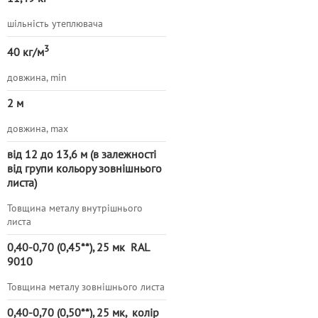
шільність утеплювача
3
40 кг/м
довжина, min
2 м
довжина, max
від 12 до 13,6 м (в залежності
від групи кольору зовнішнього
листа)
Товщина металу внутрішнього
листа
0,40-0,70
(0,45**), 25 мк RAL
9010
Товщина металу зовнішнього листа
0,40-0,70
(0,50**),
25 мк, колір