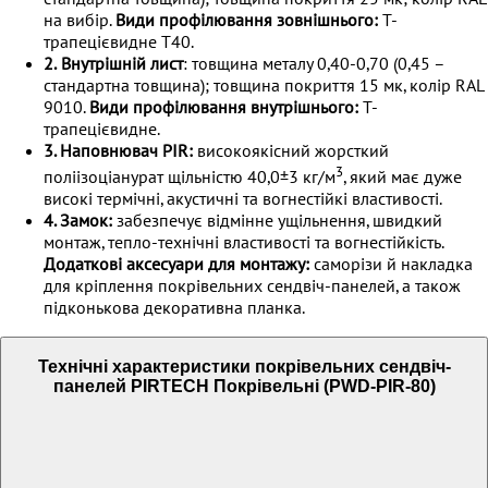
на вибір.
Види профілювання зовнішнього:
Т-
трапецієвидне T40.
2.
Внутрішній лист
: товщина металу 0,40-0,70 (0,45 –
стандартна товщина); товщина покриття 15 мк, колір RAL
9010.
Види профілювання внутрішнього:
Т-
трапецієвидне.
3. Наповнювач PIR:
високоякісний жорсткий
3
поліізоціанурат щільністю 40,0±3 кг/м
, який має дуже
високі термічні, акустичні та вогнестійкі властивості.
4. Замок:
забезпечує відмінне ущільнення, швидкий
монтаж, тепло-технічні властивості та вогнестійкість.
Додаткові аксесуари для монтажу:
саморізи й накладка
для кріплення покрівельних сендвіч-панелей, а також
підконькова декоративна планка.
Технічні характеристики покрівельних сендвіч-
панелей PIRTECH Покрівельні (PWD-PIR-80)