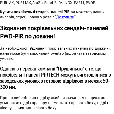
PURLAK, PURMAX, AluZn, Food Safe, INOX, FARM, PVDF.
Купити покрівельні сендвіч-панелі PIR
ви можете у наших
дилерів, перейшовши у розділ “
Де купити
“.
З’єднання покрівельних
сендвіч-панелей
PWD-PIR
по довжині
За необхідності з’єднання покрівельних панелей по довжині,
нами може бути виконаний overlap (підрізка) в заводських
умовах.
Однією з переваг компанії “Прушиньскі” є те, що
покрівельні панелі PIRTECH можуть виготовлятися в
заводських умовах з готовою підрізкою в межах 50-
300 мм.
Просто виберіть тип підрізу, який визначається напрямком
установки: підріз праворуч — монтаж з правого боку; підріз
ліворуч — монтаж з лівого боку.