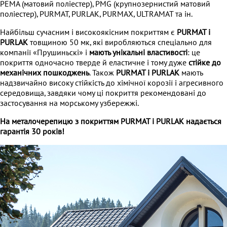
PEMA (матовий поліестер), PMG (крупнозернистий матовий
поліестер), PURMAT, PURLAK, PURMAX, ULTRAMAT та ін.
Найбільш сучасним і високоякісним покриттям є
PURMAT і
PURLAK
товщиною 50 мк, які виробляються спеціально для
компанії «Прушиньскі» і
мають унікальні властивості
: це
покриття одночасно тверде й еластичне і тому дуже
стійке до
механічних пошкоджень
. Також
PURMAT і PURLAK
мають
надзвичайно високу стійкість до хімічної корозії і агресивного
середовища, завдяки чому ці покриття рекомендовані до
застосування на морському узбережжі.
На металочерепицю з покриттям PURMAT і PURLAK надається
гарантія 30 років!