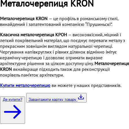
Металочерепиця KRON
Металочерепиця KRON
— це профіль в романському стилі,
винайдений і запатентований компанією “Прушиньскі”.
Класична металочерепиця
КРОН
— високоякісний, міцний і
легкий покрівельний матеріал, що поєднує переваги металу з
прекрасним зовнішнім виглядом натуральної черепиці.
Чергування напівкруглих і рівних ділянок відмінно імітує
керамічну черепицю і дозволяє отримати виразне
архітектурне рішення за цілком доступну ціну.
Металочерепиця
KRON
якнайкраще підходить також для реконструкції
покрівель пам’яток архітектури.
Купити металочерепицю
ви можете у наших представників.
Де купити?
Завантажити картку товару