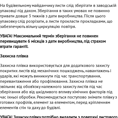
На будівельному майданчику листи слід зберігати в заводській
упаковці під дахом. Зберігання в таких умовах не повинно
тривати довше 3 тижнів з дати виробництва. Після цього
упаковку слід розрізати, а листи прокласти прокладками, що
забезпечують вільну циркуляцію повітря.
УВАГА! Максимальний термін зберігання не повинен
перевищувати 6 місяців з дати виробництва, під страхом
втрати гарантії.
Захисна плівка
Захисна плівка використовується для додаткового захисту
покритих листів від механічних пошкоджень, навантажень і
ударів, які можуть виникнути під час транспортування,
перевантаження або профілювання. Захисна плівка не
звільняє від обов’язку належного захисту листів під час
зберігання або від шкідливого впливу хімічних факторів під
час їхньої обробки. Рекомендується поступово знімати плівку з
готових профілів, елемент за елементом, перед кріпленням
елементів стін та даху до будівлі.
УВАГА! Захисну плівку потрібно видалити з поверхні листового