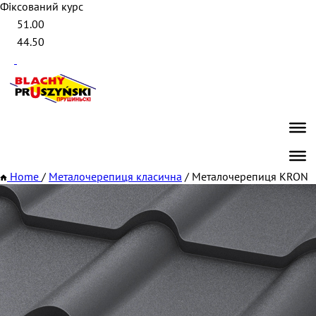
Фіксований курс
51.00
44.50
Home
/
Металoчерепиця класична
/
Металочерепиця KRON