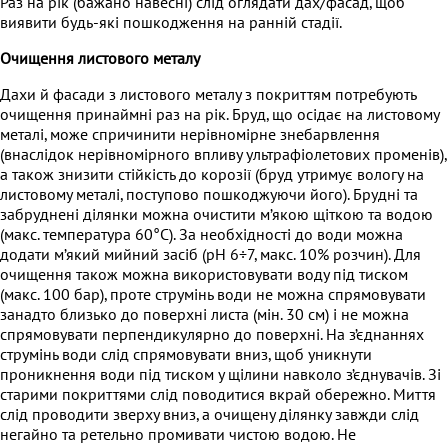
Раз на рік (бажано навесні) слід оглядати дах/фасад, щоб
виявити будь-які пошкодження на ранній стадії.
Очищення листового металу
Дахи й фасади з листового металу з покриттям потребують
очищення принаймні раз на рік. Бруд, що осідає на листовому
металі, може спричинити нерівномірне знебарвлення
(внаслідок нерівномірного впливу ультрафіолетових променів),
а також знизити стійкість до корозії (бруд утримує вологу на
листовому металі, поступово пошкоджуючи його). Брудні та
забруднені ділянки можна очистити м’якою щіткою та водою
(макс. температура 60°C). За необхідності до води можна
додати м’який мийний засіб (pH 6÷7, макс. 10% розчин). Для
очищення також можна використовувати воду під тиском
(макс. 100 бар), проте струмінь води не можна спрямовувати
занадто близько до поверхні листа (мін. 30 см) і не можна
спрямовувати перпендикулярно до поверхні. На з’єднаннях
струмінь води слід спрямовувати вниз, щоб уникнути
проникнення води під тиском у щілини навколо з’єднувачів. Зі
старими покриттями слід поводитися вкрай обережно. Миття
слід проводити зверху вниз, а очищену ділянку завжди слід
негайно та ретельно промивати чистою водою. Не