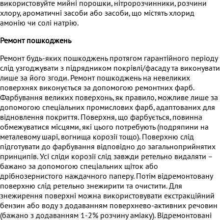
використовуйте мийні порошки, нітророзчинники, розчини
хлору, ароматичні засоби або засоби, що містять хлорид
амонію чи солі натрію.
Ремонт пошкоджень
Ремонт будь-яких пошкоджень протягом гарантійного періоду
слід узгоджувати з підрядником покрівлі/фасаду та виконувати
лише за його згоди. Ремонт пошкоджень на невеликих
поверхнях виконується за допомогою ремонтних фарб.
Фарбування великих поверхонь, як правило, можливе лише за
допомогою спеціальних промислових фарб, адаптованих для
відновлення покриття. Поверхня, що фарбується, повинна
обмежуватися місцями, які цього потребують (подряпини на
металевому шарі, вогнища корозії тощо). Поверхню слід
підготувати до фарбування відповідно до загальноприйнятих
принципів. Усі сліди корозії слід завжди ретельно видаляти –
бажано за допомогою спеціальних щіток або
дрібнозернистого наждачного паперу. Потім відремонтовану
поверхню слід ретельно знежирити та очистити. Для
знежирення поверхні можна використовувати екстракційний
бензин або воду з додаванням поверхнево-активних речовин
(бажано з додаванням 1-2% розчину аміаку). Відремонтовані