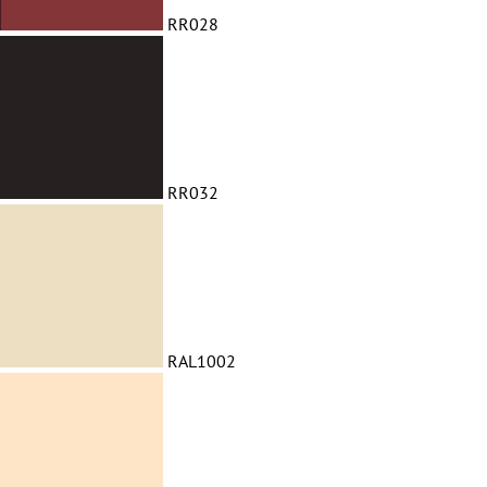
RR028
RR032
RAL1002