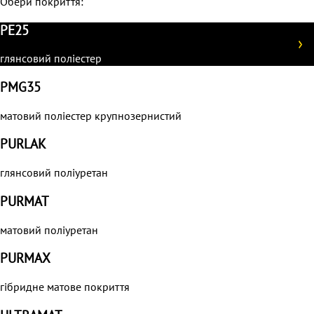
Обери покриття:
PE25
глянсовий поліестер
PMG35
матовий поліестер крупнозернистий
PURLAK
глянсовий поліуретан
PURMAT
матовий поліуретан
PURMAХ
гібридне матове покриття