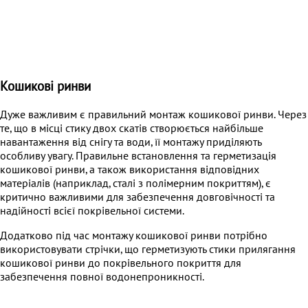
Кошикові ринви
Дуже важливим є правильний монтаж кошикової ринви. Через
те, що в місці стику двох скатів створюється найбільше
навантаження від снігу та води, її монтажу приділяють
особливу увагу. Правильне встановлення та герметизація
кошикової ринви, а також використання відповідних
матеріалів (наприклад, сталі з полімерним покриттям), є
критично важливими для забезпечення довговічності та
надійності всієї покрівельної системи.
Додатково під час монтажу кошикової ринви потрібно
використовувати стрічки, що герметизують стики прилягання
кошикової ринви до покрівельного покриття для
забезпечення повної водонепроникності.