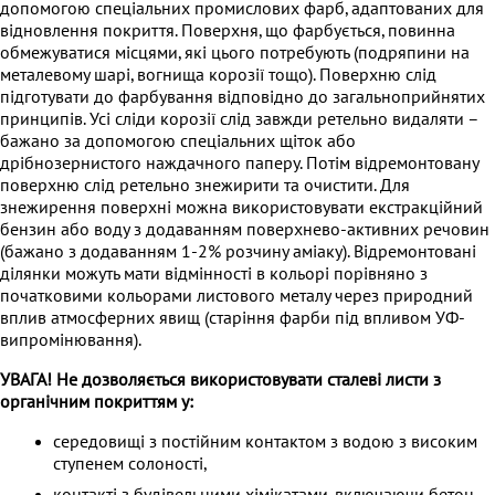
допомогою спеціальних промислових фарб, адаптованих для
відновлення покриття. Поверхня, що фарбується, повинна
обмежуватися місцями, які цього потребують (подряпини на
металевому шарі, вогнища корозії тощо). Поверхню слід
підготувати до фарбування відповідно до загальноприйнятих
принципів. Усі сліди корозії слід завжди ретельно видаляти –
бажано за допомогою спеціальних щіток або
дрібнозернистого наждачного паперу. Потім відремонтовану
поверхню слід ретельно знежирити та очистити. Для
знежирення поверхні можна використовувати екстракційний
бензин або воду з додаванням поверхнево-активних речовин
(бажано з додаванням 1-2% розчину аміаку). Відремонтовані
ділянки можуть мати відмінності в кольорі порівняно з
початковими кольорами листового металу через природний
вплив атмосферних явищ (старіння фарби під впливом УФ-
випромінювання).
УВАГА! Не дозволяється використовувати сталеві листи з
органічним покриттям у:
середовищі з постійним контактом з водою з високим
ступенем солоності,
контакті з будівельними хімікатами, включаючи бетон,