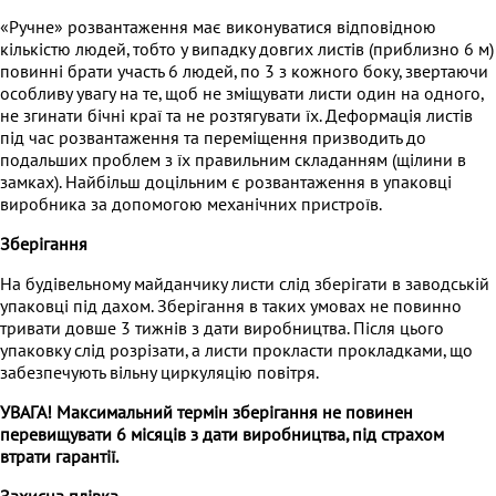
«Ручне» розвантаження має виконуватися відповідною
кількістю людей, тобто у випадку довгих листів (приблизно 6 м)
повинні брати участь 6 людей, по 3 з кожного боку, звертаючи
особливу увагу на те, щоб не зміщувати листи один на одного,
не згинати бічні краї та не розтягувати їх. Деформація листів
під час розвантаження та переміщення призводить до
подальших проблем з їх правильним складанням (щілини в
замках). Найбільш доцільним є розвантаження в упаковці
виробника за допомогою механічних пристроїв.
Зберігання
На будівельному майданчику листи слід зберігати в заводській
упаковці під дахом. Зберігання в таких умовах не повинно
тривати довше 3 тижнів з дати виробництва. Після цього
упаковку слід розрізати, а листи прокласти прокладками, що
забезпечують вільну циркуляцію повітря.
УВАГА! Максимальний термін зберігання не повинен
перевищувати 6 місяців з дати виробництва, під страхом
втрати гарантії.