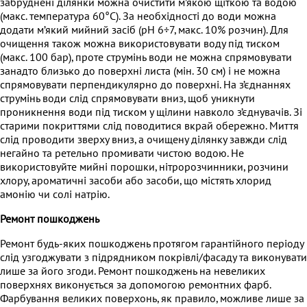
забруднені ділянки можна очистити м’якою щіткою та водою
(макс. температура 60°C). За необхідності до води можна
додати м’який мийний засіб (pH 6÷7, макс. 10% розчин). Для
очищення також можна використовувати воду під тиском
(макс. 100 бар), проте струмінь води не можна спрямовувати
занадто близько до поверхні листа (мін. 30 см) і не можна
спрямовувати перпендикулярно до поверхні. На з’єднаннях
струмінь води слід спрямовувати вниз, щоб уникнути
проникнення води під тиском у щілини навколо з’єднувачів. Зі
старими покриттями слід поводитися вкрай обережно. Миття
слід проводити зверху вниз, а очищену ділянку завжди слід
негайно та ретельно промивати чистою водою. Не
використовуйте мийні порошки, нітророзчинники, розчини
хлору, ароматичні засоби або засоби, що містять хлорид
амонію чи солі натрію.
Ремонт пошкоджень
Ремонт будь-яких пошкоджень протягом гарантійного періоду
слід узгоджувати з підрядником покрівлі/фасаду та виконувати
лише за його згоди. Ремонт пошкоджень на невеликих
поверхнях виконується за допомогою ремонтних фарб.
Фарбування великих поверхонь, як правило, можливе лише за