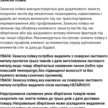
Захисна плівка
Захисна плівка використовується для додаткового захисту
покритих листів від механічних пошкоджень, навантажень і
ударів, які можуть виникнути під час транспортування,
перевантаження або профілювання. Захисна плівка не
звільняє від обов’язку належного захисту листів під час
зберігання або від шкідливого впливу хімічних факторів під
час їхньої обробки. Рекомендується поступово знімати плівку з
готових профілів, елемент за елементом, перед кріпленням
елементів стін та даху до будівлі.
УВАГА! Захисну плівку потрібно видалити з поверхні листового
металу протягом трьох тижнів з дати виготовлення листового
металу, якщо товар зберігається належним чином (тобто при
плюсовій температурі, без підвищеної вологості та без
прямого впливу сонячних променів).
УВАГА!
Захисну плівку
, яку наклеєно на поверхню листового
металу потрібно видалити після монтажу
НЕГАЙНО
!!!
Недотримання належних умов зберігання товарів може
скоротити час зняття плівки до трьох днів з дати доставки
товару.
Неправильне зберігання може ускладнити видалення