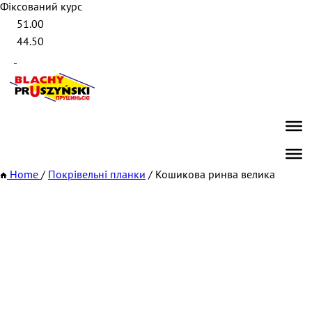
Фіксований курс
51.00
44.50
Home
/
Покрівельні планки
/
Кошикова ринва велика