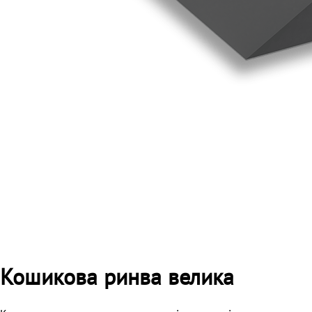
Кошикова ринва велика