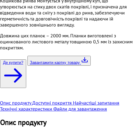
Кошикова ринва монтується у внутрішному куті, що
утворюється на стику двох скатів покрівлі, і призначена для
відведення води та снігу з покрівлі до ринв, забезпечуючи
герметичність та довговічність покрівлі та надаючи їй
завершеного зовнішнього вигляду.
Довжина цих планок – 2000 мм. Планки виготовлені з
оцинкованого листового металу товщиною 0,5 мм із захисним
покриттям.
Де купити?
Завантажити картку товару
Опис продукту
Доступні покриття
Найчастіші запитання
Технічні характеристики
Файли для завантаження
Опис продукту