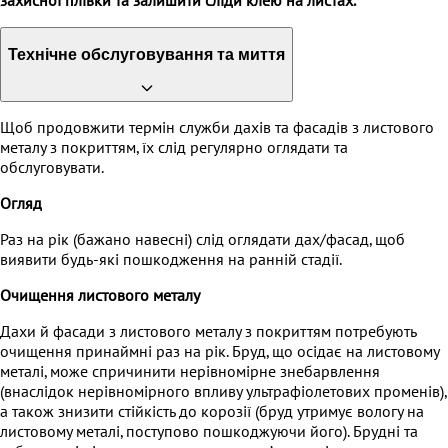
захисної плівки та залишити сліди клею на листах.
Технічне обслуговування та миття
Щоб продовжити термін служби дахів та фасадів з листового
металу з покриттям, їх слід регулярно оглядати та
обслуговувати.
Огляд
Раз на рік (бажано навесні) слід оглядати дах/фасад, щоб
виявити будь-які пошкодження на ранній стадії.
Очищення листового металу
Дахи й фасади з листового металу з покриттям потребують
очищення принаймні раз на рік. Бруд, що осідає на листовому
металі, може спричинити нерівномірне знебарвлення
(внаслідок нерівномірного впливу ультрафіолетових променів),
а також знизити стійкість до корозії (бруд утримує вологу на
листовому металі, поступово пошкоджуючи його). Брудні та