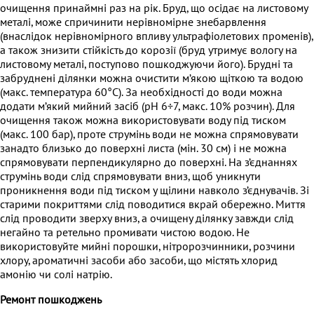
очищення принаймні раз на рік. Бруд, що осідає на листовому
металі, може спричинити нерівномірне знебарвлення
(внаслідок нерівномірного впливу ультрафіолетових променів),
а також знизити стійкість до корозії (бруд утримує вологу на
листовому металі, поступово пошкоджуючи його). Брудні та
забруднені ділянки можна очистити м’якою щіткою та водою
(макс. температура 60°C). За необхідності до води можна
додати м’який мийний засіб (pH 6÷7, макс. 10% розчин). Для
очищення також можна використовувати воду під тиском
(макс. 100 бар), проте струмінь води не можна спрямовувати
занадто близько до поверхні листа (мін. 30 см) і не можна
спрямовувати перпендикулярно до поверхні. На з’єднаннях
струмінь води слід спрямовувати вниз, щоб уникнути
проникнення води під тиском у щілини навколо з’єднувачів. Зі
старими покриттями слід поводитися вкрай обережно. Миття
слід проводити зверху вниз, а очищену ділянку завжди слід
негайно та ретельно промивати чистою водою. Не
використовуйте мийні порошки, нітророзчинники, розчини
хлору, ароматичні засоби або засоби, що містять хлорид
амонію чи солі натрію.
Ремонт пошкоджень