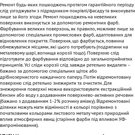
Ремонт будь-яких пошкоджень протягом гарантійного періоду
слід узгоджувати з підрядником покрівлі/фасаду та виконувати
лише за його згоди. Ремонт пошкоджень на невеликих
поверхнях виконується за допомогою ремонтних фарб.
Фарбування великих поверхонь, як правило, можливе лише за
допомогою спеціальних промислових фарб, адаптованих для
відновлення покриття. Поверхня, що фарбується, повинна
обмежуватися місцями, які цього потребують (подряпини на
металевому шарі, вогнища корозії тощо). Поверхню слід
підготувати до фарбування відповідно до загальноприйнятих
принципів. Усі сліди корозії слід завжди ретельно видаляти –
бажано за допомогою спеціальних щіток або
дрібнозернистого наждачного паперу. Потім відремонтовану
поверхню слід ретельно знежирити та очистити. Для
знежирення поверхні можна використовувати екстракційний
бензин або воду з додаванням поверхнево-активних речовин
(бажано з додаванням 1-2% розчину аміаку). Відремонтовані
ділянки можуть мати відмінності в кольорі порівняно з
початковими кольорами листового металу через природний
вплив атмосферних явищ (старіння фарби під впливом УФ-
випромінювання).