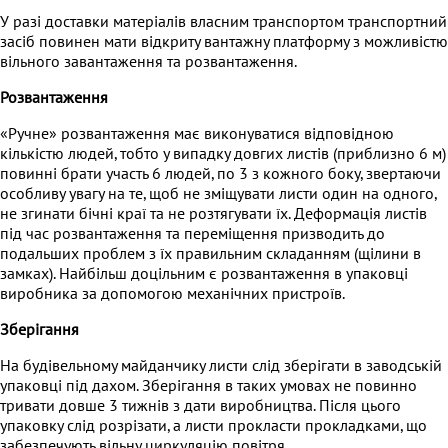
У разі доставки матеріалів власним транспортом транспортний
засіб повинен мати відкриту вантажну платформу з можливістю
вільного завантаження та розвантаження.
Розвантаження
«Ручне» розвантаження має виконуватися відповідною
кількістю людей, тобто у випадку довгих листів (приблизно 6 м)
повинні брати участь 6 людей, по 3 з кожного боку, звертаючи
особливу увагу на те, щоб не зміщувати листи один на одного,
не згинати бічні краї та не розтягувати їх. Деформація листів
під час розвантаження та переміщення призводить до
подальших проблем з їх правильним складанням (щілини в
замках). Найбільш доцільним є розвантаження в упаковці
виробника за допомогою механічних пристроїв.
Зберігання
На будівельному майданчику листи слід зберігати в заводській
упаковці під дахом. Зберігання в таких умовах не повинно
тривати довше 3 тижнів з дати виробництва. Після цього
упаковку слід розрізати, а листи прокласти прокладками, що
забезпечують вільну циркуляцію повітря.