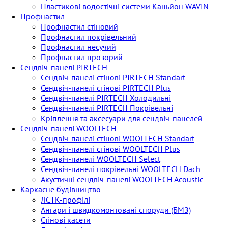
Пластикові водостічні системи Каньйон WAVIN
Профнастил
Профнастил стіновий
Профнастил покрівельний
Профнастил несучий
Профнастил прозорий
Сендвіч-панелі PIRTECH
Сендвіч-панелі стінові PIRTECH Standart
Сендвіч-панелі стінові PIRTECH Plus
Сендвіч-панелі PIRTECH Холодильні
Сендвіч-панелі PIRTECH Покрівельні
Кріплення та аксесуари для сендвіч-панелей
Сендвіч-панелі WOOLTECH
Сендвіч-панелі стінові WOOLTECH Standart
Сендвіч-панелі стінові WOOLTECH Plus
Сендвіч-панелі WOOLTECH Select
Сендвіч-панелі покрівельні WOOLTECH Dach
Акустичні сендвіч-панелі WOOLTECH Acoustic
Каркасне будівництво
ЛСТК-профілі
Ангари і швидкомонтовані споруди (БМЗ)
Стінові касети