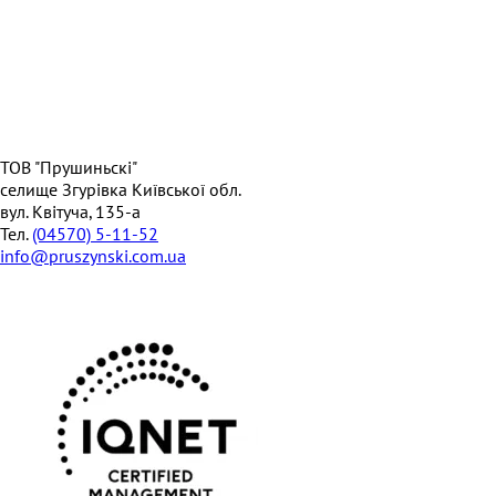
ТОВ "Прушиньскі"
селище Згурівка Київської обл.
вул. Квітуча, 135-а
Тел.
(04570) 5-11-52
info@pruszynski.com.ua