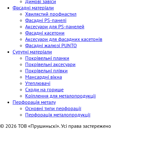
Димові завіси
Фасадні матеріали
Хвилястий профнастил
Фасадні PS-панелі
Аксесуари для PS-панелей
Фасадні касетони
Аксесуари для фасадних касетонів
Фасадні жалюзі PUNTO
Супутні матеріали
Покрівельні планки
Покрівельні аксесуари
Покрівельні плівки
Мансардні вікна
Утеплювачі
Сходи на горище
Кріплення для металопродукції
Перфорація металу
Основні типи перфорації
Перфорація металопродукції
© 2026 ТОВ «Прушиньскі». Усі права застережено